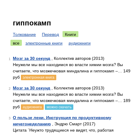
гиппокамп
Толкование
Перевод
Книги
все
электронные книги
аудиокниги
Мозг за 30 секунд
, Коллектив авторов (2013)
1
Неужели мы все находимся во власти химии мозга? Вы
считаете, что мозжечковая миндалина и гиппокамп –… 149
руб
электронная книга
Мозг за 30 секунд
, Коллектив авторов (2013)
2
Неужели мы все находимся во власти химии мозга? Вы
считаете, что мозжечковая миндалина и гиппокамп –… 189
руб
аудиокнига
можно скачать
О пользе лени. Инструкция по продуктивному
3
ничегонеделанию
, Эндрю Смарт (2017)
Цитата `Неужто трудящиеся не видят, что, работая